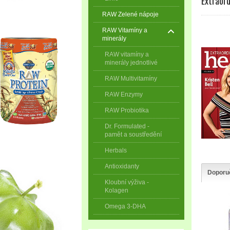
Extraord
RAW Zelené nápoje
RAW Vitamíny a
minerály
RAW vitamíny a
minerály jednotlivé
RAW Multivitamíny
RAW Enzymy
RAW Probiotika
Dr. Formulated -
pamět a soustředění
Herbals
Antioxidanty
Doporu
Kloubní výživa -
Kolagen
Omega 3-DHA