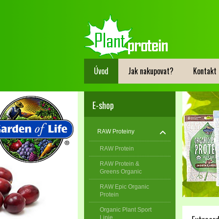
Úvod
Jak nakupovat?
Kontakt
E-shop
RAW Proteiny
RAW Protein
RAW Protein &
Greens Organic
RAW Epic Organic
Protein
Organic Plant Sport
Linie