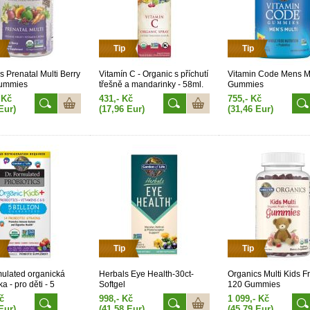
Tip
Tip
s Prenatal Multi Berry
Vitamín C - Organic s příchutí
Vitamin Code Mens Mu
Gummies
třešně a mandarinky - 58ml.
Gummies
sprej
 Kč
431,- Kč
755,- Kč
Eur)
(17,96 Eur)
(31,46 Eur)
Tip
Tip
mulated organická
Herbals Eye Health-30ct-
Organics Multi Kids Fru
ka - pro děti - 5
Softgel
120 Gummies
CFU s příchutí lesního
č
998,- Kč
1 099,- Kč
 třešně 30 tablet
Eur)
(41,58 Eur)
(45,79 Eur)