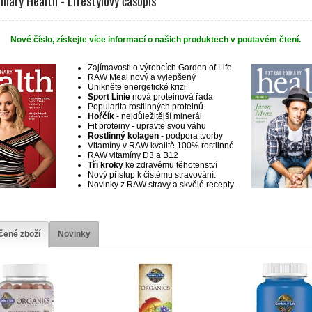
inary Health - Lifestylový časopis
Nové číslo, získejte více informací o našich produktech v poutavém čtení.
Zajímavosti o výrobcích Garden of Life
RAW Meal nový a vylepšený
Unikněte energetické krizi
Sport Linie
nová proteinová řada
Popularita rostlinných proteinů.
Hořčík
- nejdůležitější minerál
Fit proteiny - upravte svou váhu
Rostlinný kolagen
- podpora tvorby
Vitamíny v RAW kvalitě 100% rostlinné
RAW vitamíny D3 a B12
Tři kroky
ke zdravému těhotenství
Nový přístup k čistému stravování.
Novinky z RAW stravy a skvělé recepty.
čené zboží
Novinky