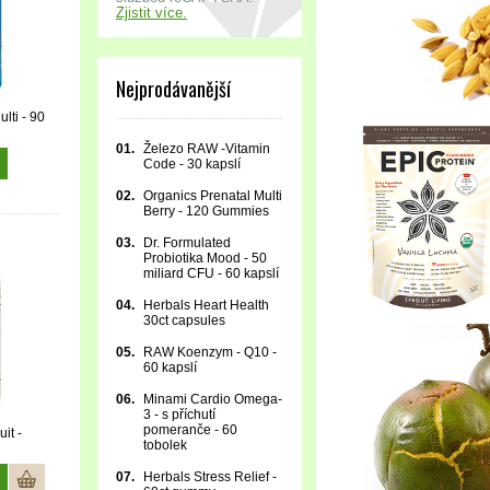
Zjistit více.
Nejprodávanější
lti - 90
01.
Železo RAW -Vitamin
Code - 30 kapslí
02.
Organics Prenatal Multi
Berry - 120 Gummies
03.
Dr. Formulated
Probiotika Mood - 50
miliard CFU - 60 kapslí
04.
Herbals Heart Health
30ct capsules
05.
RAW Koenzym - Q10 -
60 kapslí
06.
Minami Cardio Omega-
3 - s příchutí
pomeranče - 60
it -
tobolek
07.
Herbals Stress Relief -