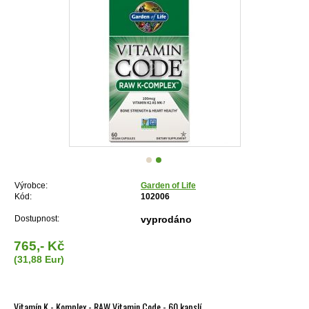
Výrobce:
Garden of Life
Kód:
102006
Dostupnost:
vyprodáno
765,- Kč
(31,88 Eur)
Vitamín K - Komplex - RAW Vitamin Code - 60 kapslí