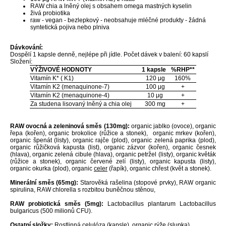
RAW chia a lněný olej s obsahem omega mastných kyselin
živá probiotika
raw - vegan - bezlepkový - neobsahuje mléčné produkty - žádná
syntetická pojiva nebo plniva
Dávkování:
Dospělí 1 kapsle denně, nejlépe při jídle. Počet dávek v balení: 60 kapslí
Složení:
VÝŽIVOVÉ HODNOTY
1 kapsle
%RHP**
Vitamín K* ( K1)
120 μg
160%
Vitamín K2 (menaquinone-7)
100 μg
+
Vitamín K2 (menaquinone-4)
10 μg
+
Za studena lisovaný lněný a chia olej
300 mg
+
RAW ovocná a zeleninová směs (130mg):
organic jablko (ovoce), organic
řepa (kořen), organic brokolice (růžice a stonek), organic mrkev (kořen),
organic špenát (listy), organic rajče (plod), organic zelená paprika (plod),
organic růžičková kapusta (list), organic zázvor (kořen), organic česnek
(hlava), organic zelená cibule (hlava), organic petržel (listy), organic květák
(růžice a stonek), organic červené zelí (listy), organic kapusta (listy),
organic okurka (plod), organic
celer
(řapík), organic chřest (květ a stonek).
Minerální směs (65mg):
Starověká rašelina (stopové prvky), RAW organic
spirulina, RAW chlorella s rozbitou buněčnou stěnou,
RAW probiotická směs (5mg):
Lactobacillus plantarum Lactobacillus
bulgaricus (500 milionů CFU).
Ostatní složky:
Rostlinná celulóza (kapsle), organic rýže (slupka).