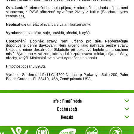
Označení:
** referenční hodnota příjmu, + referenční hodnota příjmu není
stanovena, * RAW přirozeně vytvořené živiny z kultur (Saccharomyces
cerevisiae),
Neobsahuje umělá:
plniva, barviva ani konzervanty.
Vyrobeno:
bez mléka, sóje, arašídů, ořechů, korýšů,
Upozornění:
Doplněk stravy. Není určeno pro děti. Nepřekračujte
doporučené denní dávkování. Není určeno jako náhrada pestré stravy.
Ukládejte mimo dosah dětí. Skladujte při pokojové teplotě a na suchém
místě. Vyrobeno v zařízení, kde se také zpracovává: mléko, sója, arašídy,
ořechy, korýši. Minimální trvanlivost vyznačena na obalu.
Hmotnost obsahu:39,3g.
Výrobce: Garden of Life LLC, 4200 Northcorp Parkway - Suite 200, Palm
Beach Gardens, FL 33410, USA, Země původu USA,
Info o PlantProtein
Dodání zboží
Kontakt