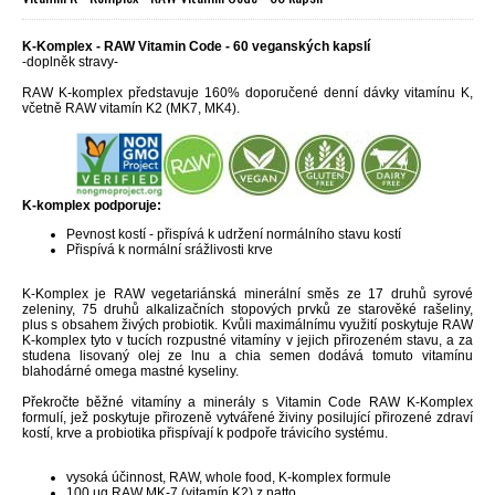
K-Komplex - RAW Vitamin Code - 60 veganských kapslí
-doplněk stravy-
RAW K-komplex představuje 160% doporučené denní dávky vitamínu K,
včetně RAW vitamín K2 (MK7, MK4).
K-komplex podporuje:
Pevnost kostí - přispívá k udržení normálního stavu kostí
Přispívá k normální srážlivosti krve
K-Komplex je RAW vegetariánská minerální směs ze 17 druhů syrové
zeleniny, 75 druhů alkalizačních stopových prvků ze starověké rašeliny,
plus s obsahem živých probiotik. Kvůli maximálnímu využití poskytuje RAW
K-komplex tyto v tucích rozpustné vitamíny v jejich přirozeném stavu, a za
studena lisovaný olej ze lnu a chia semen dodává tomuto vitamínu
blahodárné omega mastné kyseliny.
Překročte běžné vitamíny a minerály s Vitamin Code RAW K-Komplex
formulí, jež poskytuje přirozeně vytvářené živiny posilující přirozené zdraví
kostí, krve a probiotika přispívají k podpoře trávicího systému.
vysoká účinnost, RAW, whole food, K-komplex formule
100 μg RAW MK-7 (vitamín K2) z natto