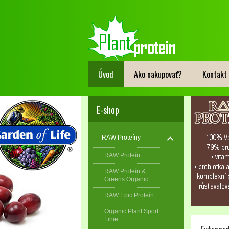
Úvod
Ako nakupovať?
Kontakt
E-shop
RAW Proteíny
RAW Proteín
RAW Proteín &
Greens Organic
RAW Epic Proteín
Organic Plant Sport
Linie