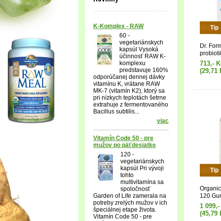
K-Komplex - RAW
Tip
60 -
vegetariánskych
Dr. For
kapsúl Vysoká
probioti
účinnosť RAW K-
miliard 
komplexu
713,- K
ovoce a
predstavuje 160%
(29,71 
odporúčanej dennej dávky
vitamínu K, vrátane RAW
MK-7 (vitamín K2), ktorý sa
pri nízkych teplotách šetrne
extrahuje z fermentovaného
Bacillus subtilis...
viac
Vitamín Code 50 - pre
mužov po päťdesiatke
120 -
vegetariánskych
kapsúl Pri vývoji
Tip
tohto
multivitamína sa
Organics
spoločnosť
Garden of Life zamerala na
120 Gu
potreby zrelých mužov v ich
1 099,-
špeciálnej etape života.
(45,79 
Vitamín Code 50 - pre