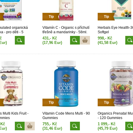
Tip
Tip
mulated organická
Vitamín C - Organic s příchutí
Herbals Eye Health-3
ka - pro děti - 5
třešně a mandarinky - 58ml.
Softgel
CFU s příchutí lesního
sprej
č
431,- Kč
998,- Kč
 třešně 30 tablet
Eur)
(17,96 Eur)
(41,58 Eur)
Tip
Tip
 Multi Kids Fruit -
Vitamin Code Mens Multi - 90
Organics Prenatal Mul
mmies
Gummies
- 120 Gummies
 Kč
755,- Kč
1 099,- Kč
Eur)
(31,46 Eur)
(45,79 Eur)