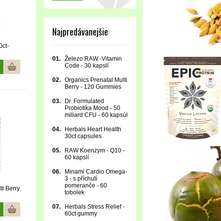
Najpredávanejšie
0ct-
01.
Železo RAW -Vitamin
Code - 30 kapslí
02.
Organics Prenatal Multi
Berry - 120 Gummies
03.
Dr. Formulated
Probiotika Mood - 50
miliard CFU - 60 kapsúl
04.
Herbals Heart Health
30ct capsules
05.
RAW Koenzym - Q10 -
60 kapslí
06.
Minami Cardio Omega-
3 - s příchutí
pomeranče - 60
ti Berry
tobolek
07.
Herbals Stress Relief -
60ct gummy