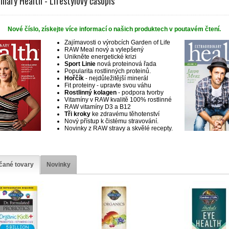
inary Health - Lifestylový časopis
Nové číslo, získejte více informací o našich produktech v poutavém čtení.
Zajímavosti o výrobcích Garden of Life
RAW Meal nový a vylepšený
Unikněte energetické krizi
Sport Linie
nová proteinová řada
Popularita rostlinných proteinů.
Hořčík
- nejdůležitější minerál
Fit proteiny - upravte svou váhu
Rostlinný kolagen
- podpora tvorby
Vitamíny v RAW kvalitě 100% rostlinné
RAW vitamíny D3 a B12
Tři kroky
ke zdravému těhotenství
Nový přístup k čistému stravování.
Novinky z RAW stravy a skvělé recepty.
čané tovary
Novinky