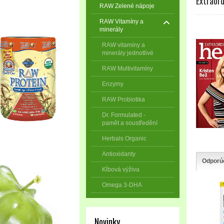
Extraord
RAW Zelené nápoje
RAW Vitamíny a
minerály
RAW vitamíny a
minerály jednotlivé
RAW Multivitamíny
Enzymy
RAW Probiotika
Dr. Formulated -
pamět a soustředění
Herbals Organic
Antioxidanty
Odporú
Kĺbová výživa
Omega 3-DHA
Novinky